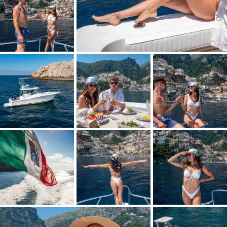
Telefono *
Email *
Nazionalità
Informazioni richieste
Luogo di ritiro *
Numero di passeggeri *
Data del tour *
Orario di ritiro *
Maggiori dettagli