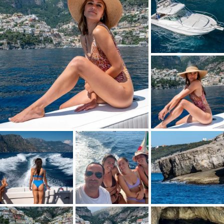
Codice di sicurezza *
Accetto la
politica sulla privacy
e acconsento al
*
trattamento dei miei dati
INVIA RICHIESTA
* Campi richiesti.